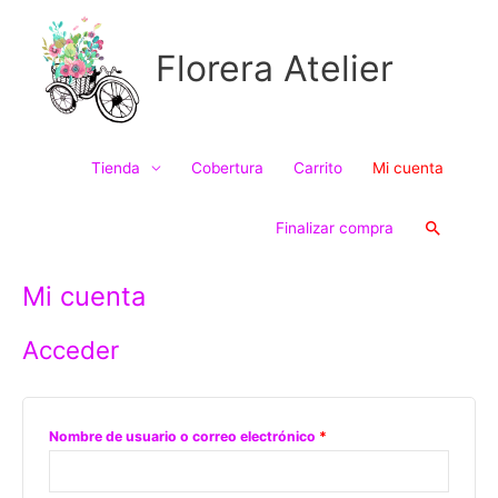
Ir
al
Florera Atelier
contenido
Tienda
Cobertura
Carrito
Mi cuenta
Buscar
Finalizar compra
Obligatorio
Obligatorio
Obligatorio
Mi cuenta
Acceder
Nombre de usuario o correo electrónico
*