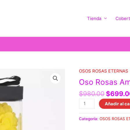
Tienda
Cobert
El
OSOS ROSAS ETERNAS
Oso
precio
Rosas
Oso Rosas Ama
original
Amarillas
era:
$
980.00
$
699.0
Elegante
$980.0
cantidad
Añadir al ca
Categoría:
OSOS ROSAS E